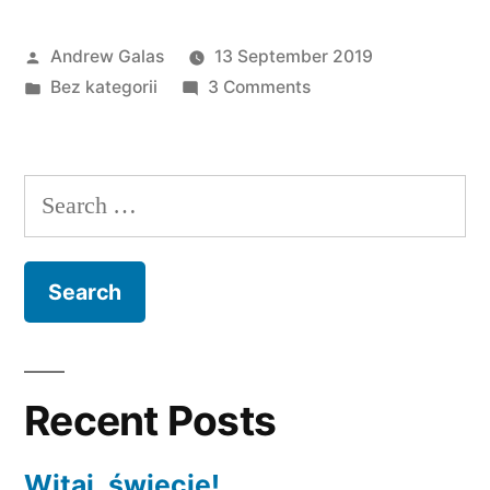
Posted
Andrew Galas
13 September 2019
by
Posted
on
Bez kategorii
3 Comments
in
Witaj,
świecie!
Search
for:
Recent Posts
Witaj, świecie!